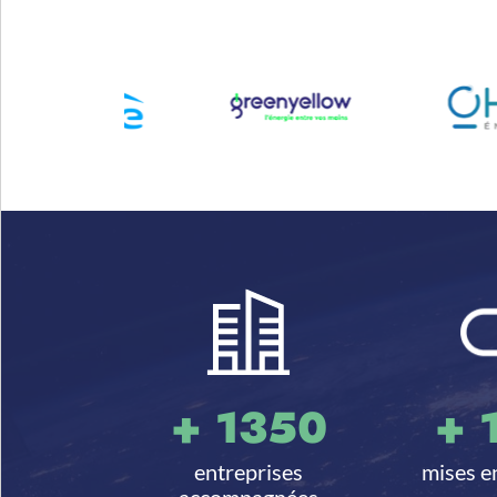
+
1350
+
entreprises
mises e