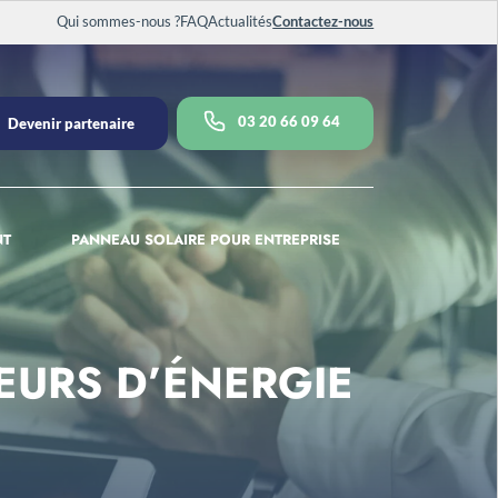
Qui sommes-nous ?
FAQ
Actualités
Contactez-nous
03 20 66 09 64
Devenir partenaire
NT
PANNEAU SOLAIRE POUR ENTREPRISE
EURS D’ÉNERGIE