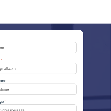
l
*
hone
ge
*