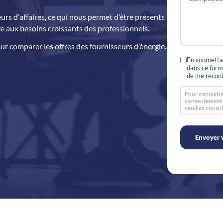
rs d’affaires, ce qui nous permet d’être présents
re aux besoins croissants des professionnels.
r comparer les offres des fournisseurs d’énergie.
R
En soumettan
dans ce form
G
de me recont
P
D
Pour connaitre
*
consentement à 
veuillez consul