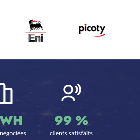
WH
99
%
 négociées
clients satisfaits