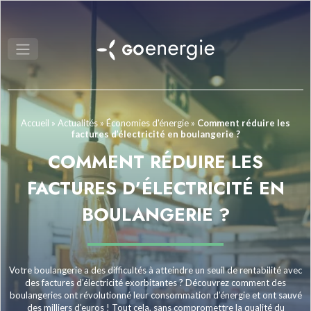
Accueil
»
Actualités
»
Économies d'énergie
»
Comment réduire les
factures d’électricité en boulangerie ?
COMMENT RÉDUIRE LES
FACTURES D’ÉLECTRICITÉ EN
BOULANGERIE ?
Votre boulangerie a des difficultés à atteindre un seuil de rentabilité avec
des factures d’électricité exorbitantes ? Découvrez comment des
boulangeries ont révolutionné leur consommation d’énergie et ont sauvé
des milliers d’euros ! Tout cela, sans compromettre la qualité du